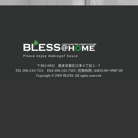
フェスティバル
2025年10月 (
2
)
2026.03.22
2025年09月 (
2
)
終了しました【オーナー様感謝イベント】母の日ワーク
ショップ～コサージュ作り～
2025年08月 (
4
)
2025年07月 (
1
)
2026.02.19
終了しました 3月22日(日)｜在宅内覧会開催！ -今人気の
2025年06月 (
3
)
平屋！4LDKのナチュラルモダン住宅-
〒862-0942 熊本市東区江津４丁目１−７
TEL 096-243-7311 FAX 096-243-7503 | 営業時間 | AM10:00〜PM7:00
2025年05月 (
2
)
Copyright © 2009 BLESS. All rights reserved.
2026.02.13
終了しました【オーナー様感謝イベント】お花見ランチ
2025年04月 (
3
)
会
2025年03月 (
2
)
2025年02月 (
1
)
2025年01月 (
1
)
2024年12月 (
3
)