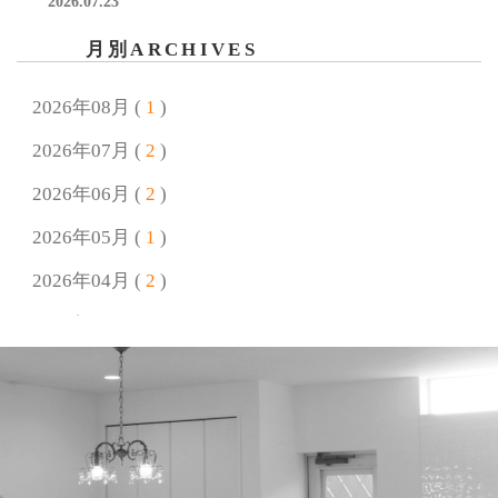
2026.07.23
夏季休業のお知らせ
月別ARCHIVES
2026.06.25
終了しました【7/26開催】自由研究 われないしゃぼん玉
2026年08月 (
1
)
をつくろう！
2026年07月 (
2
)
2026.06.18
2026年06月 (
2
)
終了しました【7月4日(土)/5日(日)開催！】完成見学会 好
きに囲まれて暮らすプロヴァンススタイルの家
2026年05月 (
1
)
2026年04月 (
2
)
2026.05.18
終了しました【6/14開催】父の日ワークショップ 思い出
2026年03月 (
1
)
リメイク＆キーホルダー作り
2026年02月 (
2
)
2026.04.24
2026年01月 (
2
)
GW休業のお知らせ
2025年12月 (
4
)
2026.04.21
終了しました【オーナー様感謝イベント】愛犬と楽しむ
2025年11月 (
1
)