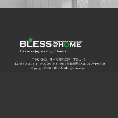
終了しました【オーナー様感謝イベント】愛犬と楽しむ
2025年11月 (
1
)
フェスティバル
2025年10月 (
2
)
2026.03.22
2025年09月 (
2
)
終了しました【オーナー様感謝イベント】母の日ワーク
ショップ～コサージュ作り～
2025年08月 (
4
)
2025年07月 (
1
)
2026.02.19
終了しました 3月22日(日)｜在宅内覧会開催！ -今人気の
2025年06月 (
3
)
平屋！4LDKのナチュラルモダン住宅-
〒862-0942 熊本市東区江津４丁目１−７
TEL 096-243-7311 FAX 096-243-7503 | 営業時間 | AM10:00〜PM7:00
2025年05月 (
2
)
Copyright © 2009 BLESS. All rights reserved.
2026.02.13
終了しました【オーナー様感謝イベント】お花見ランチ
2025年04月 (
3
)
会
2025年03月 (
2
)
2025年02月 (
1
)
2025年01月 (
1
)
2024年12月 (
3
)