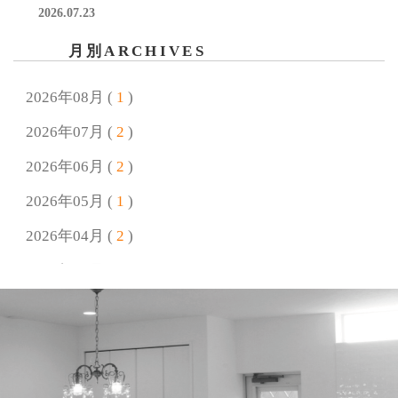
2026.07.23
夏季休業のお知らせ
月別ARCHIVES
2026.06.25
終了しました【7/26開催】自由研究 われないしゃぼん玉
2026年08月 (
1
)
をつくろう！
2026年07月 (
2
)
2026.06.18
2026年06月 (
2
)
終了しました【7月4日(土)/5日(日)開催！】完成見学会 好
きに囲まれて暮らすプロヴァンススタイルの家
2026年05月 (
1
)
2026年04月 (
2
)
2026.05.18
終了しました【6/14開催】父の日ワークショップ 思い出
2026年03月 (
1
)
リメイク＆キーホルダー作り
2026年02月 (
2
)
2026.04.24
2026年01月 (
2
)
GW休業のお知らせ
2025年12月 (
4
)
2026.04.21